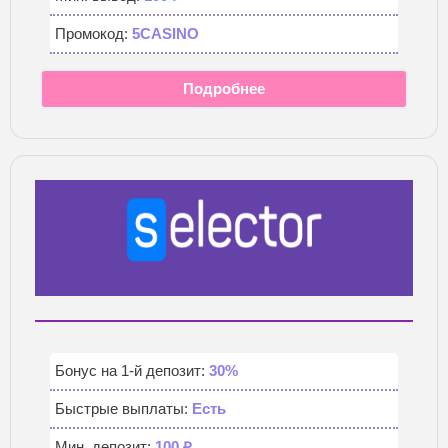
Промокод:
5CASINO
Подробнее
Бонус на 1-й депозит:
30%
Быстрые выплаты:
Есть
Мин. депозит:
100 ₽