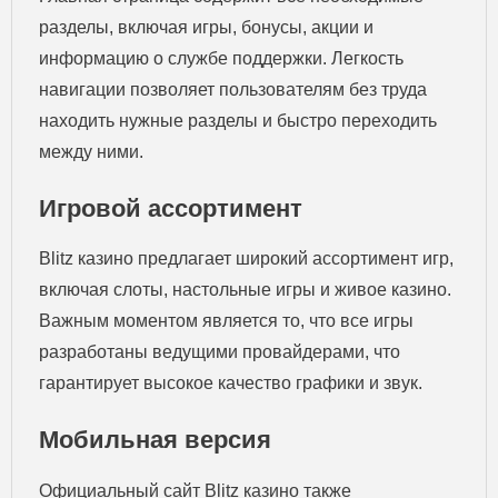
разделы, включая игры, бонусы, акции и
информацию о службе поддержки. Легкость
навигации позволяет пользователям без труда
находить нужные разделы и быстро переходить
между ними.
Игровой ассортимент
Blitz казино предлагает широкий ассортимент игр,
включая слоты, настольные игры и живое казино.
Важным моментом является то, что все игры
разработаны ведущими провайдерами, что
гарантирует высокое качество графики и звук.
Мобильная версия
Официальный сайт Blitz казино также