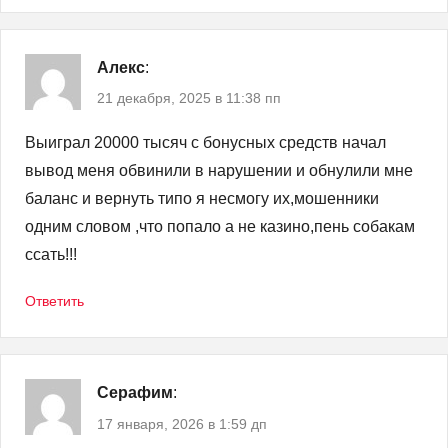
Алекс
:
21 декабря, 2025 в 11:38 пп
Выиграл 20000 тысяч с бонусных средств начал
вывод меня обвинили в нарушении и обнулили мне
баланс и вернуть типо я несмогу их,мошенники
одним словом ,что попало а не казино,пень собакам
ссать!!!
Ответить
Серафим
:
17 января, 2026 в 1:59 дп