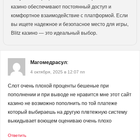
казино обеспечивают постоянный доступ и
комфортное взаимодействие с платформой. Если
вы ищете надежное и безопасное место для игры,
Blitz казино — это идеальный выбор.
Магомедрасул
:
4 октября, 2025 в 12:07 пп
Слот очень плохой проценты бешеные при
пополнении и при выводе не нравится мне этот сайт
казино не возможно пополнить по той платеже
который выбираешь на другую плвтежную систему
выкидывает воющем оцениваю очень плохо
Ответить