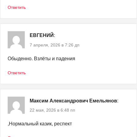
Ответить
ЕВГЕНИЙ
:
7 апреля, 2026 в 7:26 дп
Обыденно. Взлёты и падения
Ответить
Максим Александрович Емельянов
:
22 мая, 2026 в 6:48 пп
,Нормальный казик, респект