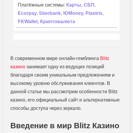
Платёжные системы:
Карты, СБП,
Ecorpay, Sberbank, ЮMoney, Piastrix,
FKWallet, Криптовалюта
В современном мире онлайн-гемблинга
Blitz
казино
занимает одну из ведущих позиций
благодаря своим уникальным предложениям и
высокому уровню обслуживания клиентов. В
данной статье мы рассмотрим особенности Blitz
казино, его официальный сайт и альтернативные
способы доступа через зеркало.
Введение в мир Blitz Казино