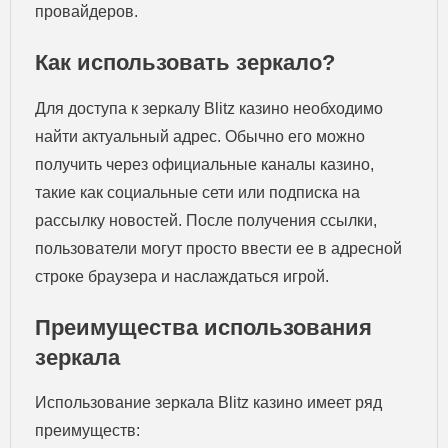
провайдеров.
Как использовать зеркало?
Для доступа к зеркалу Blitz казино необходимо
найти актуальный адрес. Обычно его можно
получить через официальные каналы казино,
такие как социальные сети или подписка на
рассылку новостей. После получения ссылки,
пользователи могут просто ввести ее в адресной
строке браузера и наслаждаться игрой.
Преимущества использования
зеркала
Использование зеркала Blitz казино имеет ряд
преимуществ: