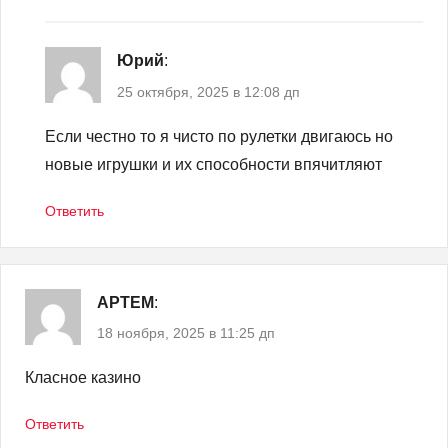
Юрий
:
25 октября, 2025 в 12:08 дп
Если честно то я чисто по рулетки двигаюсь но
новые игрушки и их способности впячитляют
Ответить
АРТЕМ
:
18 ноября, 2025 в 11:25 дп
Класное казино
Ответить